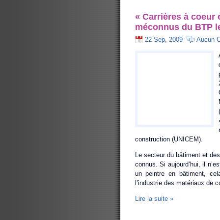
« Carrières à coeur 
méconnus du BTP le
22 Sep, 2009
Aucun 
construction (UNICEM).
Le secteur du bâtiment et des
connus. Si aujourd’hui, il n’e
un peintre en bâtiment, ce
l’industrie des matériaux de c
Lire la suite »