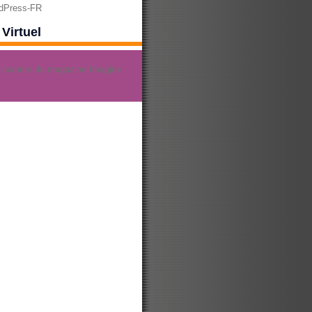
rdPress-FR
Virtuel