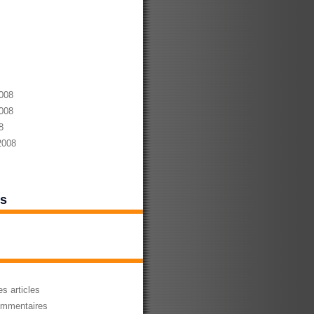
008
008
8
2008
es
s articles
mmentaires