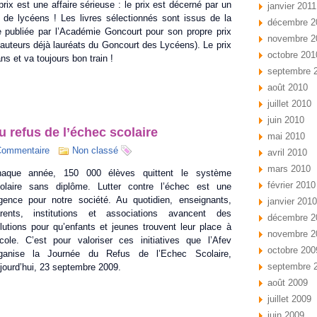
prix est une affaire sérieuse : le prix est décerné par un
janvier 2011
y de lycéens ! Les livres sélectionnés sont issus de la
décembre 2
te publiée par l’Académie Goncourt pour son propre prix
novembre 2
 auteurs déjà lauréats du Goncourt des Lycéens). Le prix
octobre 201
s et va toujours bon train !
septembre 
août 2010
juillet 2010
juin 2010
 refus de l’échec scolaire
mai 2010
Commentaire
Non classé
avril 2010
mars 2010
aque année, 150 000 élèves quittent le système
février 2010
olaire sans diplôme. Lutter contre l’échec est une
gence pour notre société. Au quotidien, enseignants,
janvier 2010
rents, institutions et associations avancent des
décembre 2
lutions pour qu’enfants et jeunes trouvent leur place à
novembre 2
école. C’est pour valoriser ces initiatives que l’Afev
octobre 200
ganise la Journée du Refus de l’Echec Scolaire,
septembre 
jourd’hui, 23 septembre 2009.
août 2009
juillet 2009
juin 2009