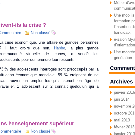
Métier d’ave
»
communicat
Une mobilisa
formation pr
ent-ils la crise ?
l’insertion 
handicap.
Commentaire
Non classé
e-salon Myav
La crise économique, une affaire de grandes personnes
d’orientatio
? Il faut croire que non.
Habbo
, la plus grande
Une montée 
communauté virtuelle de jeunes, a sondé les
génération
adolescents pour comprendre leur ressenti.
Commenta
73 % des adolescents interrogés sont préoccupés par la
situation économique mondiale. 59 % craignent de ne
pas trouver un emploi lorsqu’ils seront en âge de
Archives
travailler. 1 adolescent sur 2 connaît quelqu’un qui a
janvier 2016
juin 2014
novembre 2
octobre 201
mai 2013
ns l’enseignement supérieur
février 2013
Commentaire
Non classé
janvier 2013