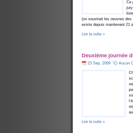
Ce 
jur
lis
(on soustrait les oeuvres des
existe depuis maintenant 21 an
Lire la suite »
Deuxième journée du
23 Sep, 2009
Aucun 
Ch
sc
ur
pa
so
l’
or
au
Lire la suite »