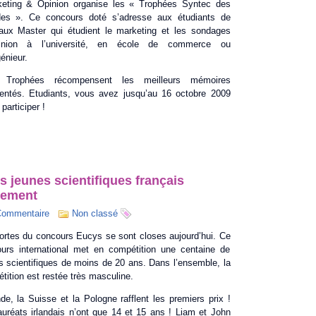
eting & Opinion organise les « Trophées Syntec des
des ». Ce concours doté s’adresse aux étudiants de
aux Master qui étudient le marketing et les sondages
pinion à l’université, en école de commerce ou
génieur.
 Trophées récompensent les meilleurs mémoires
entés. Etudiants, vous avez jusqu’au 16 octobre 2009
participer !
s jeunes scientifiques français
blement
Commentaire
Non classé
ortes du concours Eucys se sont closes aujourd’hui. Ce
urs international met en compétition une centaine de
s scientifiques de moins de 20 ans. Dans l’ensemble, la
tition est restée très masculine.
ande, la Suisse et la Pologne rafflent les premiers prix !
auréats irlandais n’ont que 14 et 15 ans ! Liam et John