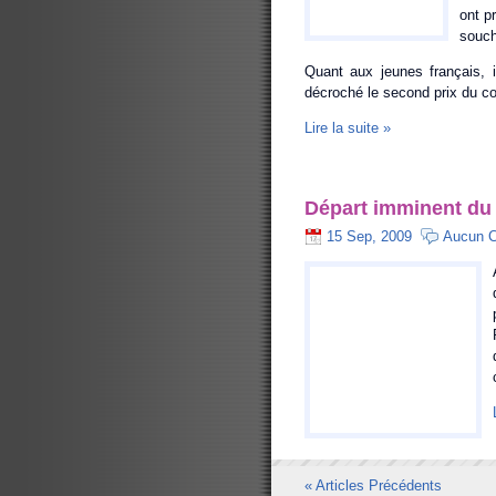
ont p
souch
Quant aux jeunes français, 
décroché le second prix du c
Lire la suite »
Départ imminent du «
15 Sep, 2009
Aucun 
« Articles Précédents