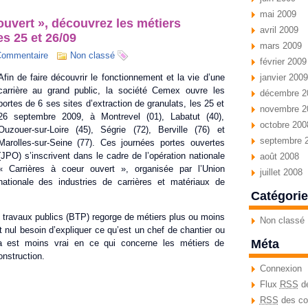
mai 2009
ouvert », découvrez les métiers
avril 2009
s 25 et 26/09
mars 2009
Commentaire
Non classé
février 2009
Afin de faire découvrir le fonctionnement et la vie d’une
janvier 2009
carrière au grand public, la société Cemex ouvre les
décembre 2
portes de 6 ses sites d’extraction de granulats, les 25 et
novembre 2
26 septembre 2009, à Montrevel (01), Labatut (40),
octobre 200
Ouzouer-sur-Loire (45), Ségrie (72), Berville (76) et
septembre 
Marolles-sur-Seine (77). Ces journées portes ouvertes
(JPO) s’inscrivent dans le cadre de l’opération nationale
août 2008
« Carrières à coeur ouvert », organisée par l’Union
juillet 2008
nationale des industries de carrières et matériaux de
Catégori
 travaux publics (BTP) regorge de métiers plus ou moins
Non classé
st nul besoin d’expliquer ce qu’est un chef de chantier ou
Méta
la est moins vrai en ce qui concerne les métiers de
onstruction.
Connexion
Flux
RSS
de
RSS
des co