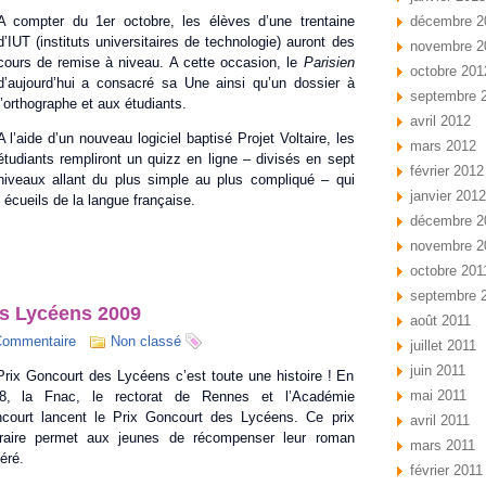
A compter du 1er octobre, les élèves d’une trentaine
décembre 2
d’IUT (instituts universitaires de technologie) auront des
novembre 2
cours de remise à niveau. A cette occasion, le
Parisien
octobre 201
d’aujourd’hui a consacré sa Une ainsi qu’un dossier à
septembre 
l’orthographe et aux étudiants.
avril 2012
A l’aide d’un nouveau logiciel baptisé Projet Voltaire, les
mars 2012
étudiants rempliront un quizz en ligne – divisés en sept
février 2012
niveaux allant du plus simple au plus compliqué – qui
janvier 2012
 écueils de la langue française.
décembre 2
novembre 2
octobre 201
septembre 
es Lycéens 2009
août 2011
Commentaire
Non classé
juillet 2011
juin 2011
Prix Goncourt des Lycéens c’est toute une histoire ! En
mai 2011
8, la Fnac, le rectorat de Rennes et l’Académie
court lancent le Prix Goncourt des Lycéens. Ce prix
avril 2011
téraire permet aux jeunes de récompenser leur roman
mars 2011
éré.
février 2011