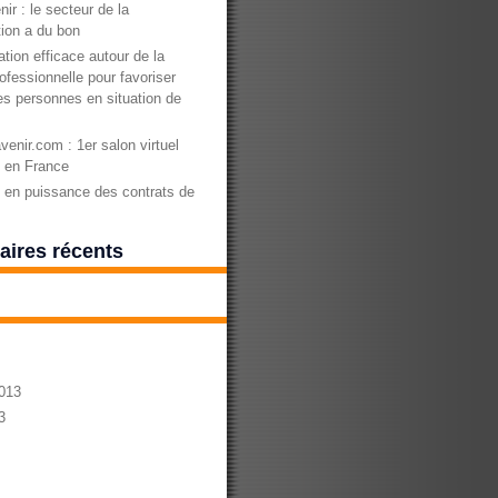
nir : le secteur de la
ion a du bon
tion efficace autour de la
ofessionnelle pour favoriser
des personnes en situation de
enir.com : 1er salon virtuel
n en France
en puissance des contrats de
ires récents
013
3