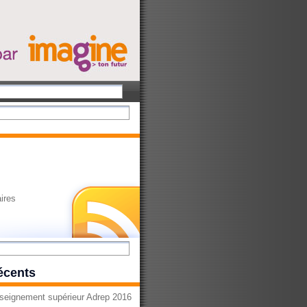
ires
récents
seignement supérieur Adrep 2016