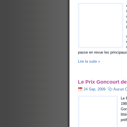
passe en revue les principaux
Lire la suite »
Le Prix Goncourt d
24 Sep, 2009
Aucun 
Le 
198
Gon
lit
préf