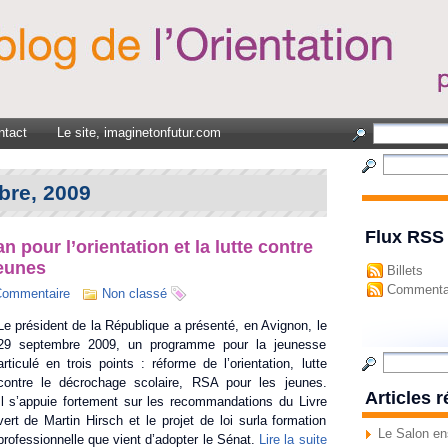
ntact
Le site, imaginetonfutur.com
bre, 2009
Flux RSS
 pour l’orientation et la lutte contre
eunes
Billets
Commenta
Commentaire
Non classé
Le président de la République a présenté, en Avignon, le
29 septembre 2009, un programme pour la jeunesse
articulé en trois points : réforme de l’orientation, lutte
contre le décrochage scolaire, RSA pour les jeunes.
Articles 
Il s’appuie fortement sur les recommandations du Livre
vert de Martin Hirsch et le projet de loi surla formation
Le Salon en
professionnelle que vient d’adopter le Sénat.
Lire la suite