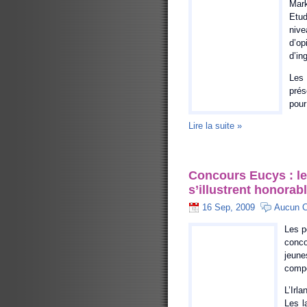
Mark
Etu
nive
d’o
d’in
Les
prés
pour 
Lire la suite »
Concours Eucys : le
s’illustrent honora
16 Sep, 2009
Aucun 
Les p
conco
jeune
compé
L’Irl
Les l