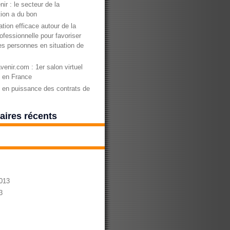
nir : le secteur de la
ion a du bon
tion efficace autour de la
ofessionnelle pour favoriser
des personnes en situation de
enir.com : 1er salon virtuel
n en France
en puissance des contrats de
ires récents
013
3