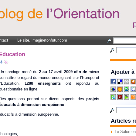
ntact
Le site, imaginetonfutur.com
Education
sé
Ajouter à
Un sondage mené du
2 au 17 avril 2009 afin de
mieux
connaître le regard du monde enseignant sur l’Europe et
l’Education.
1288 enseignants
ont répondu au
questionnaire en ligne.
Des questions portant sur divers aspects des
projets
éducatifs à dimension européenne
:
 éducatifs à dimension européenne,
Articles 
Le Salon en
chnologies,