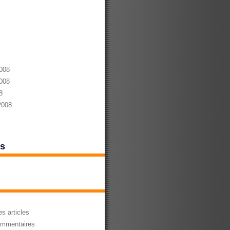
008
008
8
2008
es
s articles
mmentaires