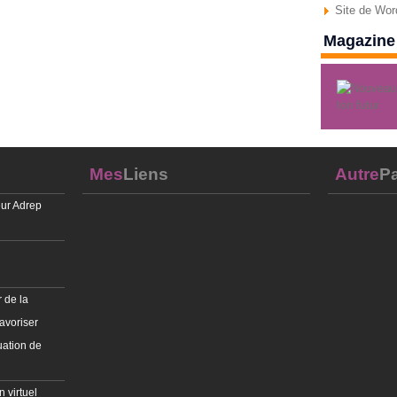
Site de Wo
Magazine 
Mes
Liens
Autre
Pa
ur Adrep
 de la
avoriser
uation de
 virtuel