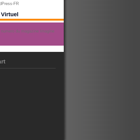
rdPress-FR
Virtuel
rt