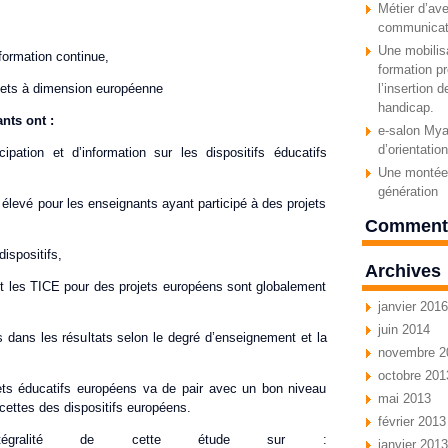
Métier d’ave
communicat
Une mobilisa
ormation continue,
formation pr
ojets à dimension européenne
l’insertion 
handicap.
nts ont :
e-salon Myav
d’orientatio
ipation et d’information sur les dispositifs éducatifs
Une montée 
génération
 élevé pour les enseignants ayant participé à des projets
Commenta
ispositifs,
Archives
nt les TICE pour des projets européens sont globalement
janvier 2016
juin 2014
es dans les résultats selon le degré d’enseignement et la
novembre 2
octobre 201
jets éducatifs européens va de pair avec un bon niveau
mai 2013
acettes des dispositifs européens.
février 2013
intégralité de cette étude sur :
janvier 2013