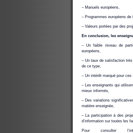
– Manuels européens,
– Programmes européens de f
– Valeurs portées par des pr
En conclusion, les enseigna
– Un faible niveau de partic
européens,
– Un taux de satisfaction très
de ce type,
– Un intérêt marqué pour ces d
– Les enseignants qui utilise
mieux informés,
– Des variations significativ
matière enseignée,
– La participation à des pro
d’information sur toutes les f
Pour consulter l’