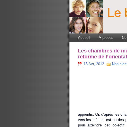
Accueil
À propos
Co
Les chambres de mét
reforme de l’orienta
13 Avr, 2012
Non clas
apprentis. Or, d’après les cha
vers les métiers est un des p
pour atteindre cet objectif