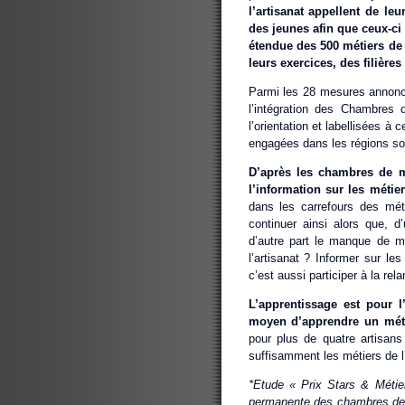
l’artisanat appellent de le
des jeunes afin que ceux-ci 
étendue des 500 métiers de 
leurs exercices, des filières
Parmi les 28 mesures annoncée
l’intégration des Chambres 
l’orientation et labellisées à 
engagées dans les régions sou
D’après les chambres de mé
l’information sur les métier
dans les carrefours des mét
continuer ainsi alors que, 
d’autre part le manque de m
l’artisanat ? Informer sur les
c’est aussi participer à la rel
L’apprentissage est pour l
moyen d’apprendre un méti
pour plus de quatre artisans
suffisamment les métiers de l’
*Etude « Prix Stars & Métie
permanente des chambres de