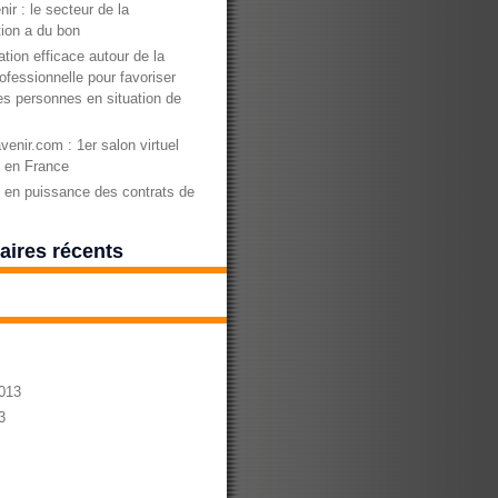
nir : le secteur de la
ion a du bon
tion efficace autour de la
ofessionnelle pour favoriser
des personnes en situation de
enir.com : 1er salon virtuel
n en France
en puissance des contrats de
ires récents
013
3