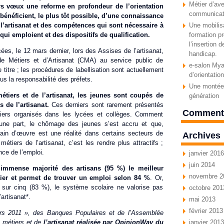
Métier d’ave
urs vœux une reforme en profondeur de l’orientation
communicat
bénéficient, le plus tôt possible, d’une connaissance
l’artisanat
et des compétences qui sont nécessaire à
Une mobilisa
 qui emploient et des dispositifs de qualification.
formation pr
l’insertion 
s, le 12 mars dernier, lors des Assises de l’artisanat,
handicap.
de Métiers et d’Artisanat (CMA) au service public de
e-salon Myav
ce titre ; les procédures de labellisation sont actuellement
d’orientatio
s la responsabilité des préfets.
Une montée 
tiers et de l’artisanat, les jeunes sont coupés de
génération
s de l’artisanat.
Ces derniers sont rarement présentés
Commenta
iers organisés dans les lycées et collèges. Comment
d’une part, le chômage des jeunes s’est accru et que,
ain d’œuvre est une réalité dans certains secteurs de
Archives
 métiers de l’artisanat, c’est les rendre plus attractifs ;
ance de l’emploi.
janvier 2016
juin 2014
’immense majorité des artisans (95 %) le meilleur
novembre 2
er et permet de trouver un emploi selon 84 %
. Or,
 sur cinq (83 %), le système scolaire ne valorise pas
octobre 201
artisanat*.
mai 2013
février 2013
rs 2011 », des Banques Populaires et de l’Assemblée
 métiers et de
l’artisanat réalisée par OpinionWay du
janvier 2013