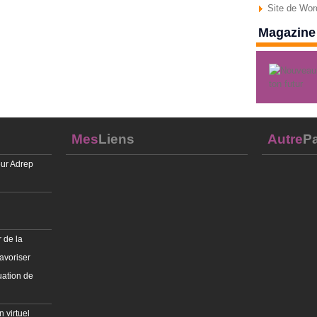
Site de Wo
Magazine 
Mes
Liens
Autre
Pa
ur Adrep
 de la
avoriser
uation de
 virtuel