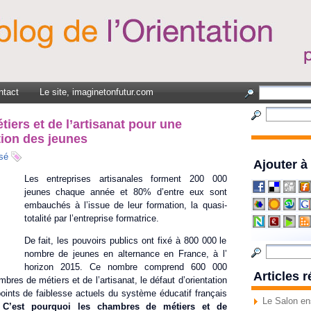
ntact
Le site, imaginetonfutur.com
iers et de l’artisanat pour une
tion des jeunes
sé
Ajouter à
Les entreprises artisanales forment 200 000
jeunes chaque année et 80% d’entre eux sont
embauchés à l’issue de leur formation, la quasi-
totalité par l’entreprise formatrice.
De fait, les pouvoirs publics ont fixé à 800 000 le
nombre de jeunes en alternance en France, à l’
horizon 2015. Ce nombre comprend 600 000
Articles 
mbres de métiers et de l’artisanat, le défaut d’orientation
oints de faiblesse actuels du système éducatif français
Le Salon en
.
C’est pourquoi les chambres de métiers et de