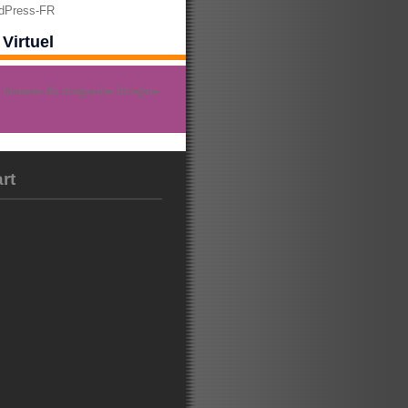
rdPress-FR
Virtuel
rt