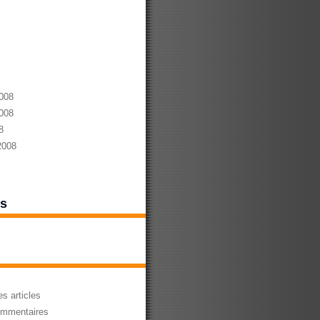
008
008
8
2008
es
s articles
mmentaires