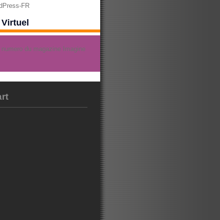
rdPress-FR
Virtuel
rt