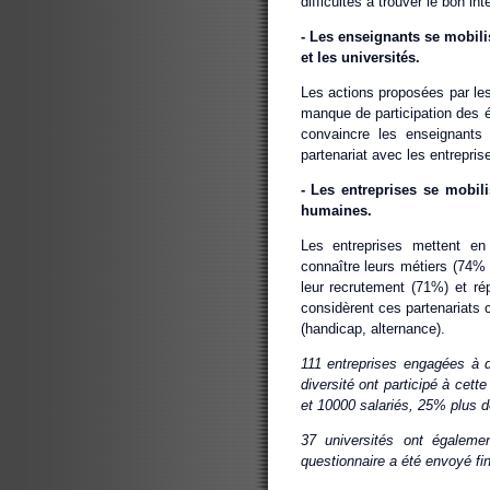
difficultés à trouver le bon int
‐ Les enseignants se mobili
et les universités.
Les actions proposées par les
manque de participation des ét
convaincre les enseignants 
partenariat avec les entrepris
‐ Les entreprises se mobil
humaines.
Les entreprises mettent en 
connaître leurs métiers (74% 
leur recrutement (71%) et r
considèrent ces partenariats
(handicap, alternance).
111 entreprises engagées à 
diversité ont participé à cet
et 10000 salariés, 25% plus d
37 universités ont égaleme
questionnaire a été envoyé fi