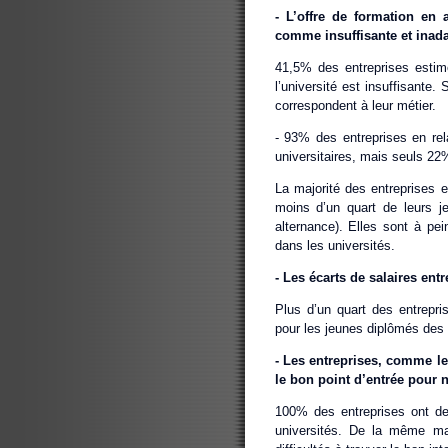
‐ L’offre de formation en 
comme insuffisante et inada
41,5% des entreprises estim
l’université est insuffisante
correspondent à leur métier.
‐ 93% des entreprises en rela
universitaires, mais seuls 22%
La majorité des entreprises 
moins d’un quart de leurs j
alternance). Elles sont à pei
dans les universités.
‐ Les écarts de salaires ent
Plus d’un quart des entrepris
pour les jeunes diplômés des 
‐ Les entreprises, comme le
le bon point d’entrée pour n
100% des entreprises ont des 
universités. De la même ma