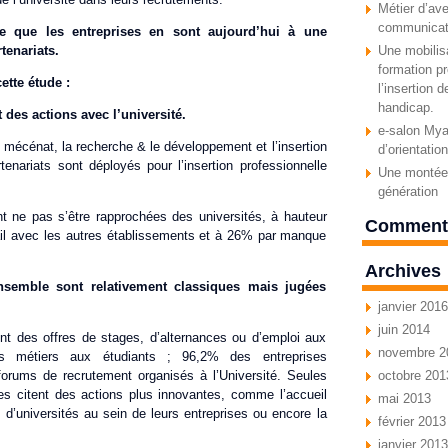
Métier d’ave
communicat
re que les entreprises en sont aujourd’hui à une
tenariats.
Une mobilisa
formation pr
ette étude :
l’insertion 
handicap.
 des actions avec l’université.
e-salon Myav
mécénat, la recherche & le développement et l’insertion
d’orientatio
enariats sont déployés pour l’insertion professionnelle
Une montée 
génération
t ne pas s’être rapprochées des universités, à hauteur
Commenta
il avec les autres établissements et à 26% par manque
Archives
nsemble sont relativement classiques mais jugées
janvier 2016
juin 2014
nt des offres de stages, d’alternances ou d’emploi aux
novembre 2
urs métiers aux étudiants ; 96,2% des entreprises
forums de recrutement organisés à l’Université. Seules
octobre 201
es citent des actions plus innovantes, comme l’accueil
mai 2013
 d’universités au sein de leurs entreprises ou encore la
février 2013
janvier 2013