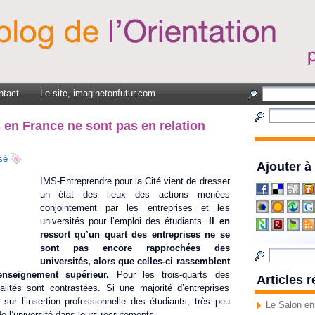
ntact
Le site, imaginetonfutur.com
 en France ne sont pas en relation
sé
Ajouter à
IMS‐Entreprendre pour la Cité vient de dresser
un état des lieux des actions menées
conjointement par les entreprises et les
universités pour l’emploi des étudiants.
Il en
ressort qu’un quart des entreprises ne se
sont pas encore rapprochées des
universités, alors que celles‐ci rassemblent
nseignement supérieur.
Pour les trois‐quarts des
Articles 
éalités sont contrastées. Si une majorité d’entreprises
s sur l’insertion professionnelle des étudiants, très peu
Le Salon en
de l’université dans leurs recrutements.