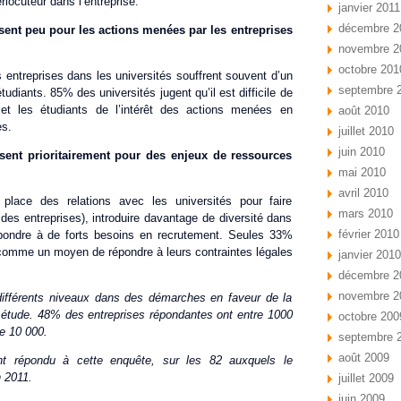
erlocuteur dans l’entreprise.
janvier 2011
décembre 2
sent peu pour les actions menées par les entreprises
novembre 2
octobre 201
 entreprises dans les universités souffrent souvent d’un
septembre 
udiants. 85% des universités jugent qu’il est difficile de
et les étudiants de l’intérêt des actions menées en
août 2010
es.
juillet 2010
juin 2010
isent prioritairement pour des enjeux de ressources
mai 2010
avril 2010
place des relations avec les universités pour faire
mars 2010
des entreprises), introduire davantage de diversité dans
février 2010
épondre à de forts besoins en recrutement. Seules 33%
 comme un moyen de répondre à leurs contraintes légales
janvier 2010
décembre 2
novembre 2
différents niveaux dans des démarches en faveur de la
te étude. 48% des entreprises répondantes ont entre 1000
octobre 200
e 10 000.
septembre 
août 2009
nt répondu à cette enquête, sur les 82 auxquels le
n 2011.
juillet 2009
juin 2009