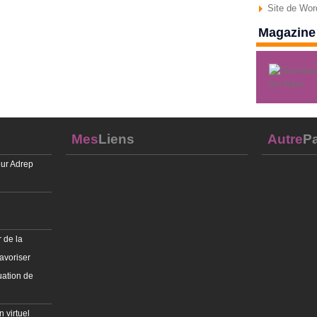
Site de Wo
Magazine 
Mes
Liens
Autre
Pa
ur Adrep
 de la
avoriser
uation de
 virtuel