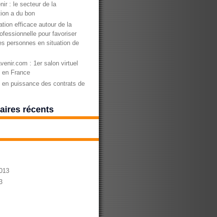
nir : le secteur de la
ion a du bon
tion efficace autour de la
ofessionnelle pour favoriser
des personnes en situation de
enir.com : 1er salon virtuel
n en France
en puissance des contrats de
ires récents
013
3