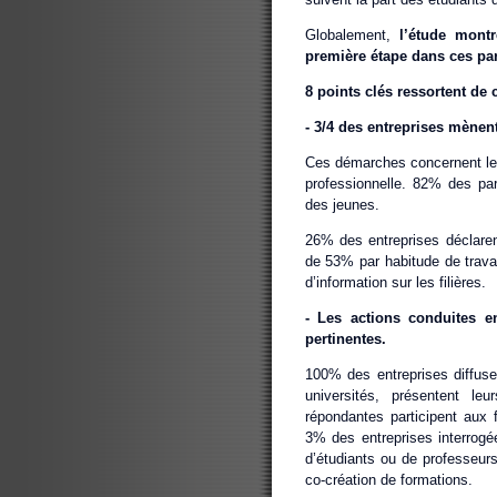
Globalement,
l’étude mont
première étape dans ces par
8 points clés ressortent de c
‐ 3/4 des entreprises mènent
Ces démarches concernent le 
professionnelle. 82% des part
des jeunes.
26% des entreprises déclaren
de 53% par habitude de trava
d’information sur les filières.
‐ Les actions conduites e
pertinentes.
100% des entreprises diffuse
universités, présentent le
répondantes participent aux 
3% des entreprises interrogé
d’étudiants ou de professeurs
co‐création de formations.