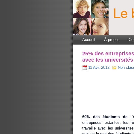
Accueil
À propos
Co
25% des entreprises
avec les universités
11 Avr, 2012
Non clas
60% des étudiants de l’e
entreprises restantes, les r
travaille avec les université
suivent la part des étudiants 