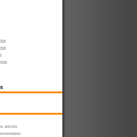
008
008
8
2008
es
s articles
mmentaires