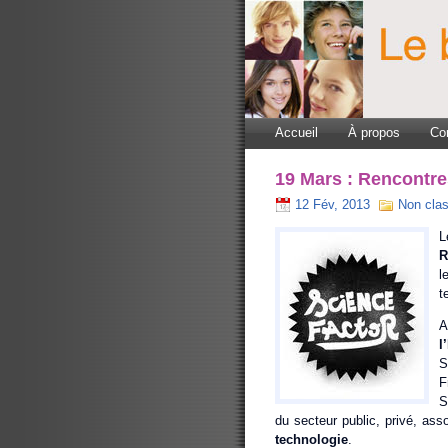
Accueil
À propos
Co
19 Mars : Rencontre
12 Fév, 2013
Non cla
L
R
l
t
A
l
S
F
S
du secteur public, privé, assoc
technologie
.