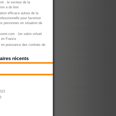
nir : le secteur de la
ion a du bon
tion efficace autour de la
ofessionnelle pour favoriser
des personnes en situation de
enir.com : 1er salon virtuel
n en France
en puissance des contrats de
ires récents
013
3