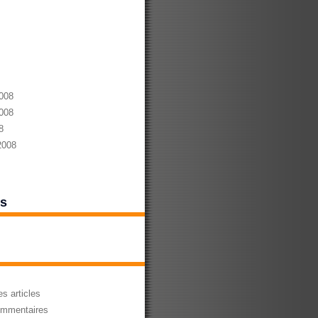
008
008
8
2008
es
s articles
mmentaires