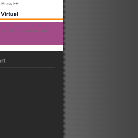
rdPress-FR
Virtuel
rt