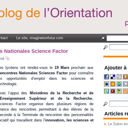
ntact
Le site, imaginetonfutur.com
s Nationales Science Factor
ssé
Ajouter à
es lycéens ont rendez-vous le
19 Mars
prochain aux
encontres Nationales Sciences Factor
pour connaître
es opportunités d’emploi dans les sciences et
echnologie.
vec l’appui des
Ministères de la Recherche et de
’Enseignement Supérieur et de la Recherche
,
ciences Factor organise dans plusieurs régions de
rance des rencontres permettant à des élèves de la
Articles 
econde à la Terminale de rencontrer des personnalités
iatif qui travaillent dans l’
innovation, les sciences et
Le Salon en