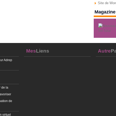
Site de Wo
Magazine 
Mes
Liens
Autre
Pa
ur Adrep
 de la
avoriser
uation de
 virtuel