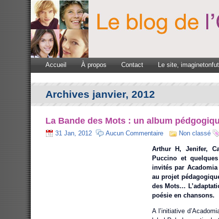
Accueil
À propos
Contact
Le site, imaginetonfu
Archives janvier, 2012
La Bande des Mots : un album pédgogiq
31 Jan, 2012
Aucun Commentaire
Non classé
Arthur H, Jenifer, 
Puccino et quelques 
invités par Acadomia 
au projet pédagogiqu
des Mots… L’adaptati
poésie en chansons.
A l’initiative d’Acadom