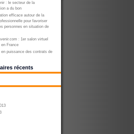
nir : le secteur de la
ion a du bon
tion efficace autour de la
ofessionnelle pour favoriser
des personnes en situation de
enir.com : 1er salon virtuel
n en France
en puissance des contrats de
ires récents
013
3