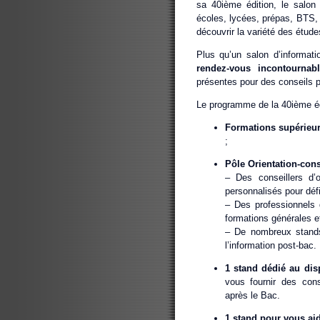
sa 40ième édition, le salon 
écoles, lycées, prépas, BTS, 
découvrir la variété des étu
Plus qu’un salon d’informati
rendez-vous incontournab
présentes pour des conseils p
Le programme de la 40ième édi
Formations supérieu
;
Pôle Orientation-cons
– Des conseillers d’
personnalisés pour défin
– Des professionnels 
formations générales e
– De nombreux stands
l’information post-bac.
1 stand dédié au dis
vous fournir des cons
après le Bac.
1 stand pour vous aid