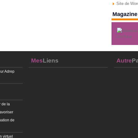
Site de Wo
Magazine 
Mes
Liens
Autre
Pa
ur Adrep
 de la
avoriser
uation de
 virtuel