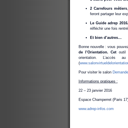
2 Carrefours métiers
feront partager leur exp
Le Guide adrep 201
réfléchir une fois rentr
Et bien d’autres…
Bonne nouvelle : vous pouvez 
de l’Orientation. Cet
outil
orientation. L’accès a
(
www.salonvirtueldelorientati
Pour visiter le salon
Demandez 
Informations pratiques :
22 – 23 janvier 2016
Espace Champerret (Paris 17
www.adrep-infos.com