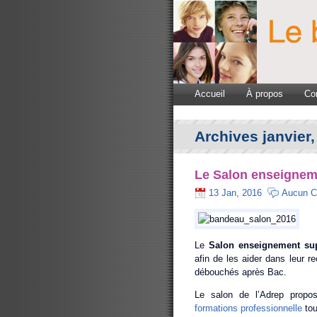
Accueil
À propos
Co
Archives janvier,
Le Salon enseignem
13 Jan, 2016
Aucun C
Le
Salon enseignement sup
afin de les aider dans leur re
débouchés après Bac.
Le salon de l’Adrep propos
formations professionnelle
tou