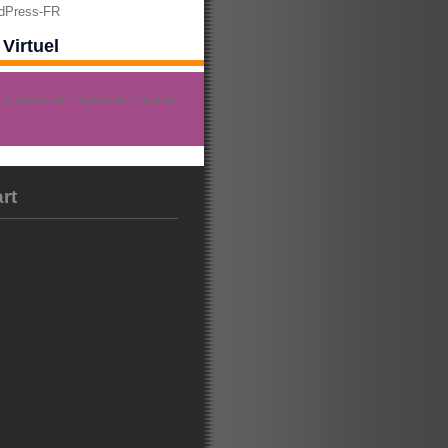
rdPress-FR
Virtuel
rt