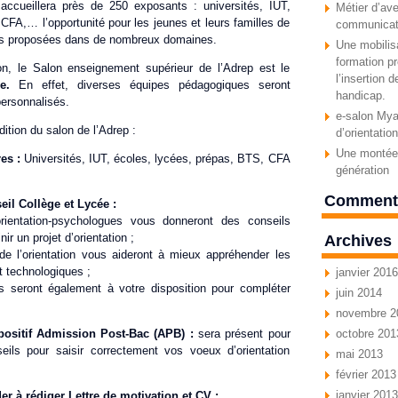
accueillera près de 250 exposants : universités, IUT,
Métier d’ave
CFA,… l’opportunité pour les jeunes et leurs familles de
communicat
des proposées dans de nombreux domaines.
Une mobilisa
formation pr
on, le Salon enseignement supérieur de l’Adrep est le
l’insertion 
le.
En effet, diverses équipes pédagogiques seront
handicap.
ersonnalisés.
e-salon Myav
tion du salon de l’Adrep :
d’orientatio
Une montée 
res :
Universités, IUT, écoles, lycées, prépas, BTS, CFA
génération
Commenta
eil Collège et Lycée :
orientation-psychologues vous donneront des conseils
ir un projet d’orientation ;
Archives
de l’orientation vous aideront à mieux appréhender les
t technologiques ;
janvier 2016
 seront également à votre disposition pour compléter
juin 2014
novembre 2
positif Admission Post-Bac (APB) :
sera présent pour
octobre 201
eils pour saisir correctement vos voeux d’orientation
mai 2013
février 2013
janvier 2013
er à rédiger Lettre de motivation et CV ;