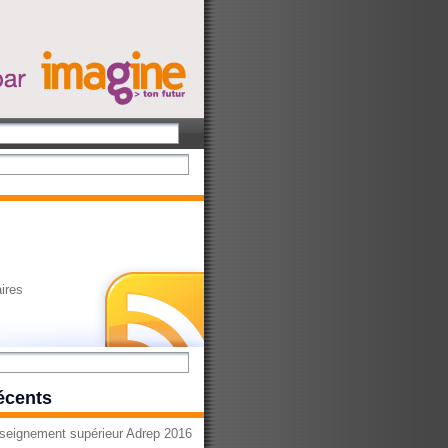
ires
récents
seignement supérieur Adrep 2016