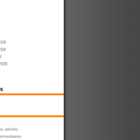
008
008
8
2008
es
s articles
mmentaires