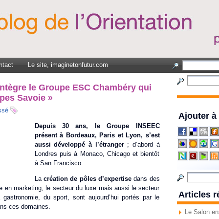
ntact
Le site, imaginetonfutur.com
ntègre le Groupe ESC Chambéry qui
pes Savoie »
ssé
Ajouter à
Depuis 30 ans, le Groupe INSEEC
présent à Bordeaux, Paris et Lyon, s’est
aussi développé à l’étranger
; d’abord à
Londres puis à Monaco, Chicago et bientôt
à San Francisco.
La
création de pôles d’expertise
dans des
en marketing, le secteur du luxe mais aussi le secteur
Articles 
 gastronomie, du sport, sont aujourd’hui portés par le
ans ces domaines.
Le Salon en