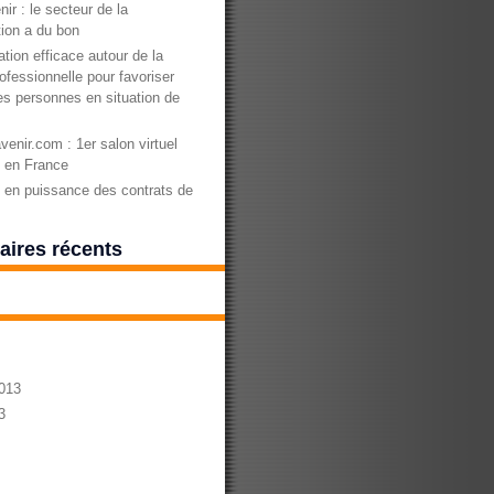
nir : le secteur de la
ion a du bon
tion efficace autour de la
ofessionnelle pour favoriser
des personnes en situation de
enir.com : 1er salon virtuel
n en France
en puissance des contrats de
ires récents
013
3