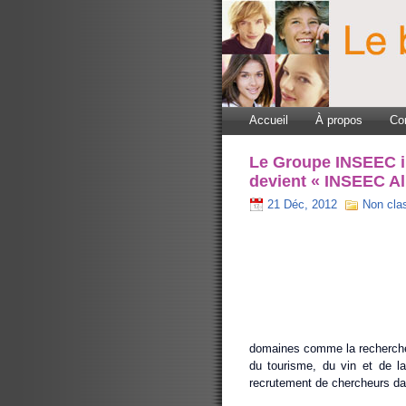
Accueil
À propos
Co
Le Groupe INSEEC i
devient « INSEEC Al
21 Déc, 2012
Non cla
domaines comme la recherche 
du tourisme, du vin et de la
recrutement de chercheurs d