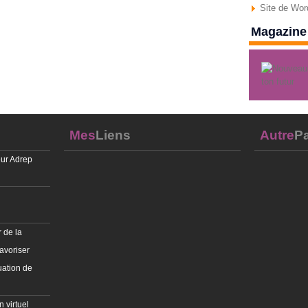
Site de Wo
Magazine 
Mes
Liens
Autre
Pa
ur Adrep
 de la
avoriser
uation de
 virtuel