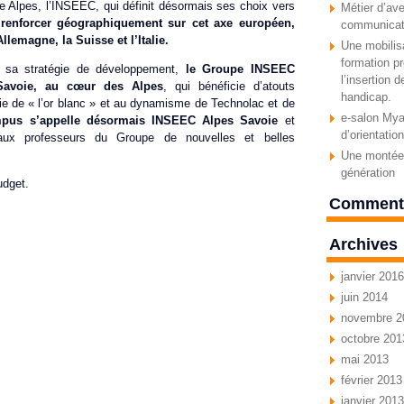
e Alpes, l’INSEEC, qui définit désormais ses choix vers
Métier d’ave
 renforcer géographiquement sur cet axe européen,
communicat
Allemagne, la Suisse et l’Italie.
Une mobilisa
formation pr
t sa stratégie de développement,
le Groupe INSEEC
l’insertion 
Savoie, au cœur des Alpes
, qui bénéficie d’atouts
handicap.
ie de « l’or blanc » et au dynamisme de Technolac et de
e-salon Myav
pus s’appelle désormais INSEEC Alpes Savoie
et
d’orientatio
aux professeurs du Groupe de nouvelles et belles
Une montée 
génération
dget.
Commenta
Archives
janvier 2016
juin 2014
novembre 2
octobre 201
mai 2013
février 2013
janvier 2013