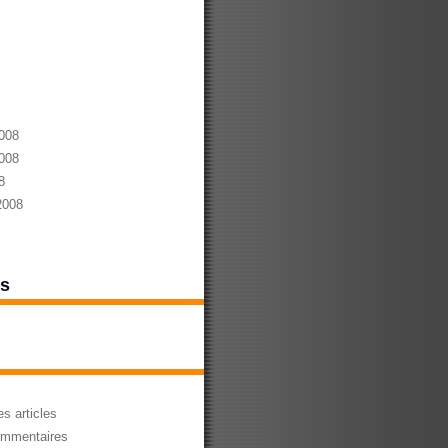
008
008
8
2008
es
s articles
mmentaires