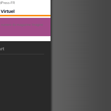
rdPress-FR
Virtuel
rt