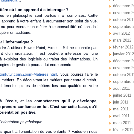
multimédia
…
décembre 2
ère où l’on apprend à s’interroger ?
novembre 2
s en philosophie sont parfois mal comprises. Cette
octobre 201
lle apprend à votre enfant à argumenter son point de vue.
septembre 
 ou pour exercer un métier à responsabilité où l’on doit
uérir un auditoire.
avril 2012
mars 2012
ar l’informatique ?
février 2012
ndre à utiliser Power Point, Excel… S’il ne souhaite pas
t d’un ordinateur, il est peut-être intéressé par une
janvier 2012
à exploiter des logiciels ou traiter des informations. Un
décembre 2
gies de gestion) pourrait lui correspondre.
novembre 2
tonfutur.com/Zoom-Matieres.html
, vous pourrez faire le
octobre 201
 métiers. En découvrant les métiers par centre d’intérêt,
septembre 
ifférentes pistes de métiers liés aux qualités de votre
août 2011
juillet 2011
à l’école, et les compétences qu’il y développe,
juin 2011
 prendre confiance en lui. C’est sur cette base, qu’il
mai 2011
rientation positive.
avril 2011
 d’orientation psychologue
mars 2011
février 2011
 quant à l’orientation de vos enfants ? Faites-en nous