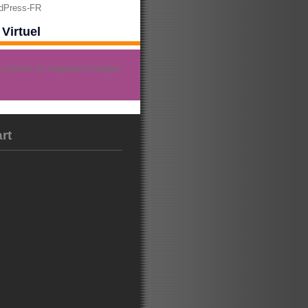
rdPress-FR
Virtuel
rt