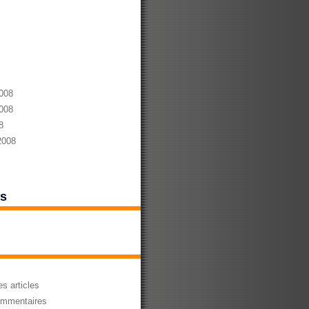
008
008
8
2008
es
s articles
mmentaires