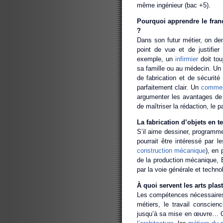
même ingénieur (bac +5).
Pourquoi apprendre le franç
?
Dans son futur métier, on de
point de vue et de justifie
exemple, un
infirmier
doit tou
sa famille ou au médecin. Un 
de fabrication et de sécurité
parfaitement clair. Un
commer
argumenter les avantages de s
de maîtriser la rédaction, le 
La fabrication d’objets en t
S’il aime dessiner, programme
pourrait être intéressé par l
construction mécanique
), en
de la production mécanique,
par la voie générale et techn
À quoi servent les arts plas
Les compétences nécessaires 
métiers, le travail conscienc
jusqu’à sa mise en œuvre… C’