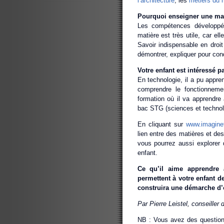
l’architecture
, les
métiers du 
Pourquoi enseigner une mati
Les compétences développée
matière est très utile, car e
Savoir indispensable en droit
démontrer, expliquer pour conq
Votre enfant est intéressé p
En technologie, il a pu appre
comprendre le fonctionnemen
formation où il va apprendre 
bac STG (sciences et technolo
En cliquant sur
www.imagine
lien entre des matières et des
vous pourrez aussi explorer d
enfant.
Ce qu’il aime apprendre 
permettent à votre enfant de
construira une démarche d’o
Par Pierre Leistel, conseiller
NB : Vous avez des questions