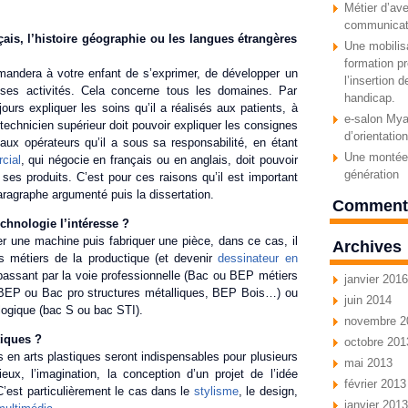
Métier d’ave
communicat
ais, l’histoire géographie ou les langues étrangères
Une mobilisa
formation pr
mandera à votre enfant de s’exprimer, de développer un
l’insertion 
r ses activités. Cela concerne tous les domaines. Par
handicap.
jours expliquer les soins qu’il a réalisés aux patients, à
e-salon Myav
technicien supérieur doit pouvoir expliquer les consignes
d’orientatio
 aux opérateurs qu’il a sous sa responsabilité, en étant
Une montée 
cial
, qui négocie en français ou en anglais, doit pouvoir
génération
es produits. C’est pour ces raisons qu’il est important
paragraphe argumenté puis la dissertation.
Commenta
echnologie l’intéresse ?
r une machine puis fabriquer une pièce, dans ce cas, il
Archives
es métiers de la productique (et devenir
dessinateur en
 passant par la voie professionnelle (Bac ou BEP métiers
janvier 2016
 BEP ou Bac pro structures métalliques, BEP Bois…) ou
juin 2014
ologique (bac S ou bac STI).
novembre 2
tiques ?
octobre 201
en arts plastiques seront indispensables pour plusieurs
mai 2013
ieux, l’imagination, la conception d’un projet de l’idée
février 2013
est particulièrement le cas dans le
stylisme
, le design,
janvier 2013