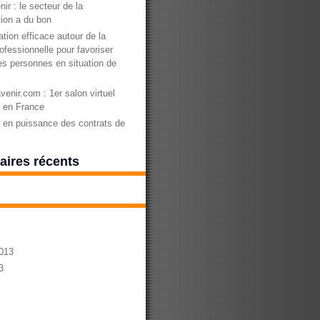
nir : le secteur de la
ion a du bon
tion efficace autour de la
ofessionnelle pour favoriser
des personnes en situation de
enir.com : 1er salon virtuel
n en France
en puissance des contrats de
ires récents
013
3