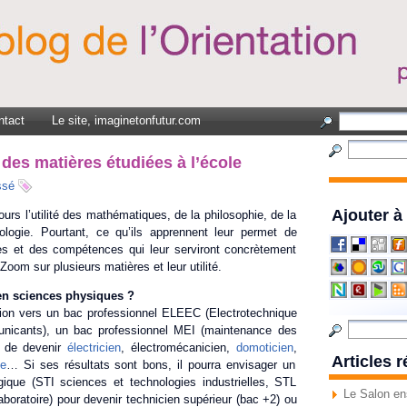
ntact
Le site, imaginetonfutur.com
é des matières étudiées à l’école
ssé
Ajouter à
urs l’utilité des mathématiques, de la philosophie, de la
ogie. Pourtant, ce qu’ils apprennent leur permet de
s et des compétences qui leur serviront concrètement
Zoom sur plusieurs matières et leur utilité.
 en sciences physiques ?
ation vers un bac professionnel ELEEC (Electrotechnique
nicants), un bac professionnel MEI (maintenance des
n de devenir
électricien
, électromécanicien,
domoticien
,
Articles 
ue
… Si ses résultats sont bons, il pourra envisager un
gique (STI sciences et technologies industrielles, STL
Le Salon en
aboratoire) pour devenir technicien supérieur (bac +2) ou