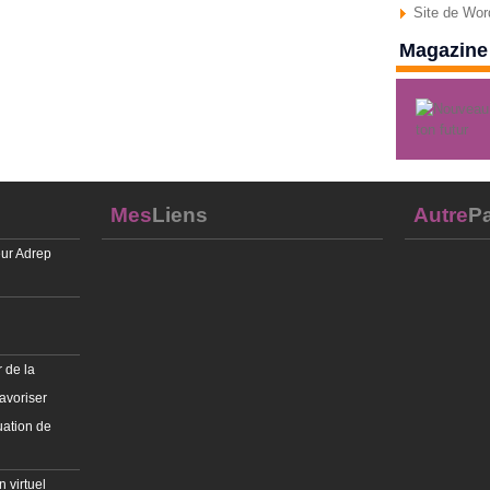
Site de Wo
Magazine 
Mes
Liens
Autre
Pa
ur Adrep
 de la
avoriser
uation de
 virtuel