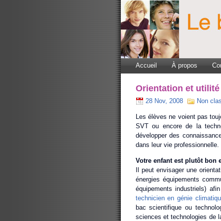
Accueil
À propos
Co
Orientation et utilit
28 Nov, 2008
Non cla
Les élèves ne voient pas toujo
SVT ou encore de la technol
développer des connaissance
dans leur vie professionnelle. 
Votre enfant est plutôt bon
Il peut envisager une orient
énergies équipements commu
équipements industriels) afi
technicien en génie climatiq
bac scientifique ou technolo
sciences et technologies de l